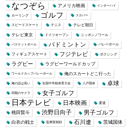
なつぞら
アメリカ映画
インターハイ
ゴルフ
カーリング
スカパー
テレビ朝日
スピードスケート
テニス
テレビ東京
ドイツオープン
ニッポンノワール
バドミントン
バレーボール
バスケットボール
フジテレビ
フィギュアスケート
ボクシング
ラグビー
ラグビーワールドカップ
俺のスカートどこ行った
ワールドカップバレーボール
卓球
俺の話は長い
全国中学校体育大会
八戸国体
女子ゴルフ
同期のサクラ
日本テレビ
日本映画
柔道
渋野日向子
男子ゴルフ
桃田賢斗
石川遼
茨城国体
白衣の戦士
監察医朝顔