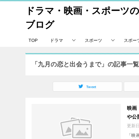
ドラマ・映画・スポーツ
ブログ
TOP
ドラマ
スポーツ
スポー
「九月の恋と出会うまで」の記事一
Tweet
映画
や公
更新
「映