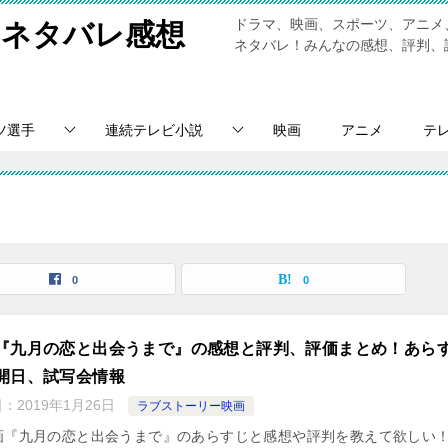
ドラマ、映画、スポーツ、アニメ
のネタバレ感想
ネタバレ！みんなの感想、評判、
ツ選手
連続テレビ小説
映画
アニメ
テ
覧
0
0
『九月の恋と出会うまで』の感想と評判、評価まとめ！あら
開日、試写会情報
日：
2019年1月26日
ラブストーリー映画
画『九月の恋と出会うまで』のあらすじと感想や評判を教えて欲しい