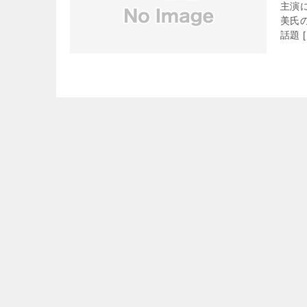
主演
美氏
話題 [