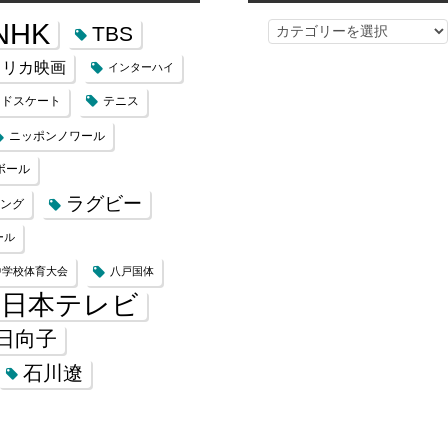
NHK
TBS
カ
テ
メリカ映画
インターハイ
ゴ
ードスケート
テニス
リ
ー
ニッポンノワール
ボール
ラグビー
ング
ール
中学校体育大会
八戸国体
日本テレビ
日向子
石川遼