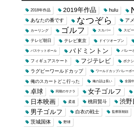
2019年作品
hulu
2018年作品
なつぞら
あなたの番です
ア
ゴルフ
スピ
カーリング
スカパー
テレビ朝日
テレビ東京
ドイツオープン
バドミントン
バレー
バスケットボール
フジテレビ
フィギュアスケート
ボクシ
ラグビーワールドカップ
ワールドカップバレーボ
俺のスカートどこ行った
俺の話は長い
全国
女子ゴルフ
卓球
同期のサクラ
渋野
日本映画
桃田賢斗
柔道
男子ゴルフ
白衣の戦士
監察医朝顔
茨城国体
野球