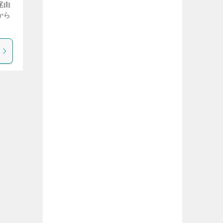
尾由
から