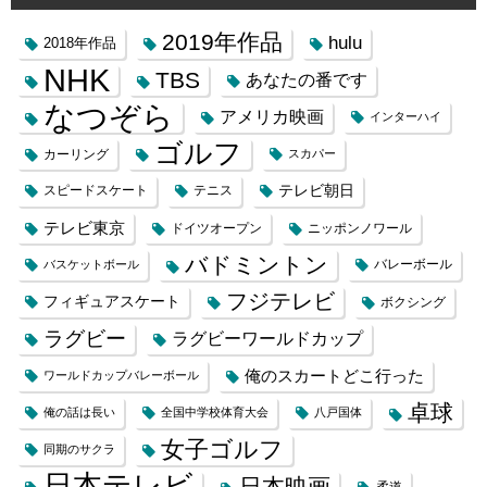
2019年作品
hulu
2018年作品
NHK
TBS
あなたの番です
なつぞら
アメリカ映画
インターハイ
ゴルフ
カーリング
スカパー
テレビ朝日
スピードスケート
テニス
テレビ東京
ドイツオープン
ニッポンノワール
バドミントン
バレーボール
バスケットボール
フジテレビ
フィギュアスケート
ボクシング
ラグビー
ラグビーワールドカップ
俺のスカートどこ行った
ワールドカップバレーボール
卓球
俺の話は長い
全国中学校体育大会
八戸国体
女子ゴルフ
同期のサクラ
日本テレビ
日本映画
柔道