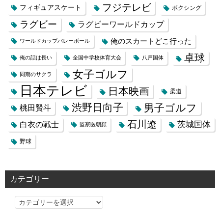
フジテレビ
フィギュアスケート
ボクシング
ラグビー
ラグビーワールドカップ
俺のスカートどこ行った
ワールドカップバレーボール
卓球
俺の話は長い
全国中学校体育大会
八戸国体
女子ゴルフ
同期のサクラ
日本テレビ
日本映画
柔道
渋野日向子
男子ゴルフ
桃田賢斗
石川遼
茨城国体
白衣の戦士
監察医朝顔
野球
カテゴリー
カ
テ