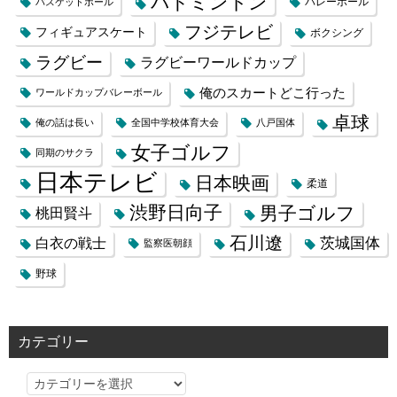
バドミントン
バレーボール
バスケットボール
フジテレビ
フィギュアスケート
ボクシング
ラグビー
ラグビーワールドカップ
俺のスカートどこ行った
ワールドカップバレーボール
卓球
俺の話は長い
全国中学校体育大会
八戸国体
女子ゴルフ
同期のサクラ
日本テレビ
日本映画
柔道
渋野日向子
男子ゴルフ
桃田賢斗
石川遼
茨城国体
白衣の戦士
監察医朝顔
野球
カテゴリー
カ