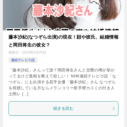
藤本沙紀(なつぞら出演)の現在！顔や彼氏、結婚情報
と岡田将生の彼女？
更新日：
2019年5月25日
連続テレビ小説
「藤本沙紀」さんって誰？岡田将生さんと交際の噂が挙が
ってるけど真相を教えて欲しい！ NHK連続テレビ小説「な
つぞら」にも出演する若手女優「藤本沙紀」さん なつぞら
を視聴している方ならメランコリー歌手煙カスミの付き人
土間レ […]
続きを読む