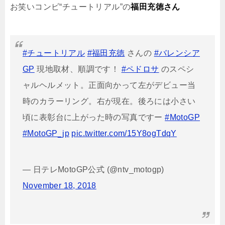
お笑いコンビ“チュートリアル”の
福田充徳さん
#チュートリアル
#福田充徳
さんの
#バレンシア
GP
現地取材、順調です！
#ペドロサ
のスペシ
ャルヘルメット。正面向かって左がデビュー当
時のカラーリング。右が現在。後ろには小さい
頃に表彰台に上がった時の写真ですー
#MotoGP
#MotoGP_jp
pic.twitter.com/15Y8ogTdqY
— 日テレMotoGP公式 (@ntv_motogp)
November 18, 2018