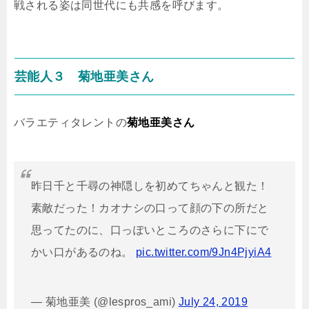
戦される姿は同世代にも共感を呼びます。
芸能人３ 菊地亜美さん
バラエティタレントの
菊地亜美さん
昨日千と千尋の神隠しを初めてちゃんと観た！
素敵だった！カオナシの口って顔の下の所だと
思ってたのに、口っぽいところのさらに下にで
かい口があるのね。
pic.twitter.com/9Jn4PjyiA4
— 菊地亜美 (@lespros_ami)
July 24, 2019