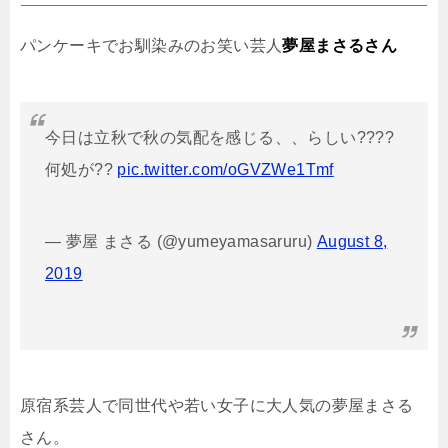
パンケーキでお馴染みのお笑い芸人
夢屋まさるさん
今日は立秋で秋の気配を感じる、、らしい????
何処が??
pic.twitter.com/oGVZWe1Tmf
— 夢屋 まさる (@yumeyamasaruru)
August 8,
2019
原宿系芸人で同世代や若い女子に大人気の夢屋まさる
さん。