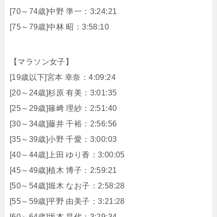
[70～74歳]中野 準一：3:24:21
[75～79歳]中林 昭：3:58:10
【マラソン女子】
[19歳以下]宮本 幸奈：4:09:24
[20～24歳]杉原 有美：3:01:35
[25～29歳]篠﨑 理紗：2:51:40
[30～34歳]藤井 千裕：2:56:56
[35～39歳]小野 千愛：3:00:03
[40～44歳]上田 ゆり香：3:00:05
[45～49歳]植木 博子：2:59:21
[50～54歳]堀木 なお子：2:58:28
[55～59歳]平野 由美子：3:21:28
[60～64歳]坂本 昌代：3:29:34