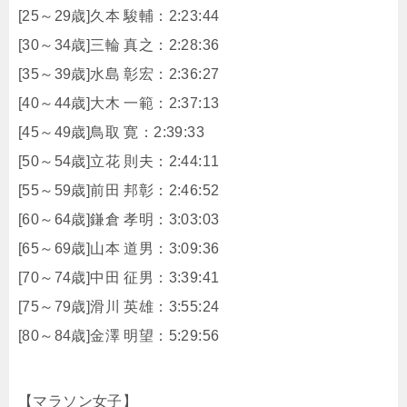
[25～29歳]久本 駿輔：2:23:44
[30～34歳]三輪 真之：2:28:36
[35～39歳]水島 彰宏：2:36:27
[40～44歳]大木 一範：2:37:13
[45～49歳]鳥取 寛：2:39:33
[50～54歳]立花 則夫：2:44:11
[55～59歳]前田 邦彰：2:46:52
[60～64歳]鎌倉 孝明：3:03:03
[65～69歳]山本 道男：3:09:36
[70～74歳]中田 征男：3:39:41
[75～79歳]滑川 英雄：3:55:24
[80～84歳]金澤 明望：5:29:56
【マラソン女子】