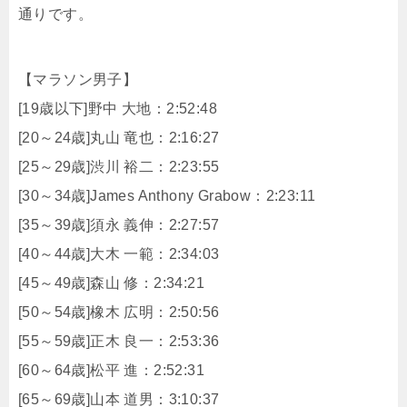
通りです。
【マラソン男子】
[19歳以下]野中 大地：2:52:48
[20～24歳]丸山 竜也：2:16:27
[25～29歳]渋川 裕二：2:23:55
[30～34歳]James Anthony Grabow：2:23:11
[35～39歳]須永 義伸：2:27:57
[40～44歳]大木 一範：2:34:03
[45～49歳]森山 修：2:34:21
[50～54歳]橡木 広明：2:50:56
[55～59歳]正木 良一：2:53:36
[60～64歳]松平 進：2:52:31
[65～69歳]山本 道男：3:10:37