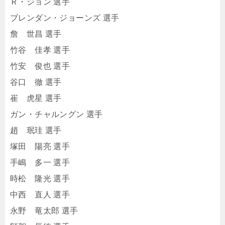
Ｒ・ジョン 選手
ブレンダン・ジョーンズ 選手
詹 世昌 選手
竹谷 佳孝 選手
竹安 俊也 選手
谷口 徹 選手
崔 虎星 選手
ガン・チャルングン 選手
趙 珉珪 選手
塚田 陽亮 選手
手嶋 多一 選手
時松 隆光 選手
中西 直人 選手
永野 竜太郎 選手