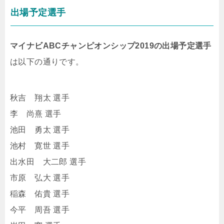
出場予定選手
マイナビABCチャンピオンシップ2019の出場予定選手
は以下の通りです。
秋吉 翔太 選手
李 尚熹 選手
池田 勇太 選手
池村 寛世 選手
出水田 大二郎 選手
市原 弘大 選手
稲森 佑貴 選手
今平 周吾 選手