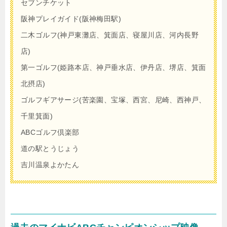
セブンチケット
阪神プレイガイド(阪神梅田駅)
二木ゴルフ(神戸東灘店、箕面店、寝屋川店、河内長野
店)
第一ゴルフ(姫路本店、神戸垂水店、伊丹店、堺店、箕面
北摂店)
ゴルフギアサージ(苦楽園、宝塚、西宮、尼崎、西神戸、
千里箕面)
ABCゴルフ倶楽部
道の駅とうじょう
吉川温泉よかたん