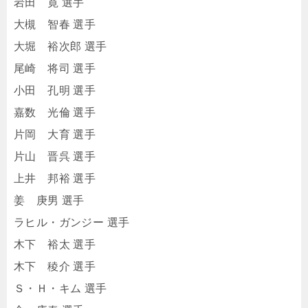
岩田 寛 選手
大槻 智春 選手
大堀 裕次郎 選手
尾崎 将司 選手
小田 孔明 選手
嘉数 光倫 選手
片岡 大育 選手
片山 晋呉 選手
上井 邦裕 選手
姜 庚男 選手
ラヒル・ガンジー 選手
木下 裕太 選手
木下 稜介 選手
Ｓ・Ｈ・キム 選手