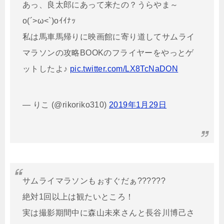
あっ、良太郎にあって来たの？うらやま～
o(´>ω<`)oｲｲﾅｯ
私は馬車馬帰りに映画館に寄り道してサムライ
マラソンの攻略BOOKのフライヤーをやっとゲ
ットしたよ♪
pic.twitter.com/LX8TcNaDON
— りこ (@rikoriko310)
2019年1月29日
サムライマラソンもぉすぐだぁ??????
絶対1回以上は観たいところ！
実は撮影期間中に森山未來さんと長谷川博己さ