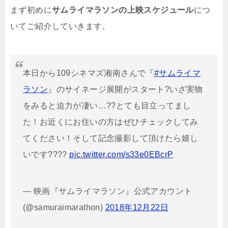
まず初めに
サムライマラソンの上映スケジュール
につ
いてご紹介していきます。
本日から109シネマズ湘南さんで『
#サムライマ
ラソン
』のサイネージ展開がスタート?いざ実物
をみると迫力が凄い…??とても目立ってまし
た！お近くにお住いの方はぜひチェックしてみ
てください！そして記念撮影して頂けたら嬉し
いです????
pic.twitter.com/s33e0EBcrP
— 映画『サムライマラソン』公式アカウント
(@samuraimarathon)
2018年12月22日