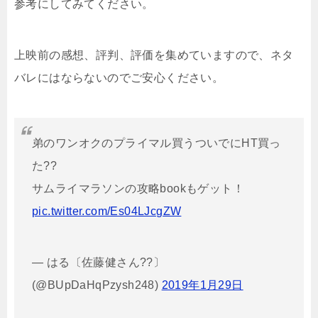
参考にしてみてください。
上映前の感想、評判、評価を集めていますので、ネタ
バレにはならないのでご安心ください。
弟のワンオクのプライマル買うついでにHT買っ
た??
サムライマラソンの攻略bookもゲット！
pic.twitter.com/Es04LJcgZW
— はる〔佐藤健さん??〕
(@BUpDaHqPzysh248)
2019年1月29日