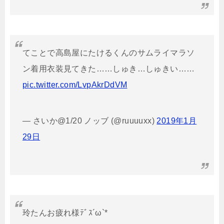
てことで高島屋にたけるくんのサムライマラソ
ン着用衣装見てきた……しゅき…しゅきい……
pic.twitter.com/LvpAkrDdVM
— さいか@1/20 ノッブ (@ruuuuxx)
2019年1月
29日
玲たんお疲れ様ﾃﾞｽ´ω`*