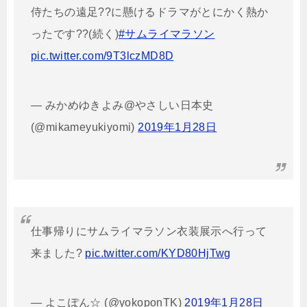
侍たちの遠足??に懸けるドラマがとにかく熱か
ったです??(続く)
#サムライマラソン
pic.twitter.com/9T3lczMD8D
— みかめゆきよみ@やさしい日本史
(@mikameyukiyomi)
2019年1月28日
仕事帰りにサムライマラソン衣装展示へ行って
来ました?
pic.twitter.com/KYD80HjTwg
— よこぽん☆ (@yokoponTK)
2019年1月28日