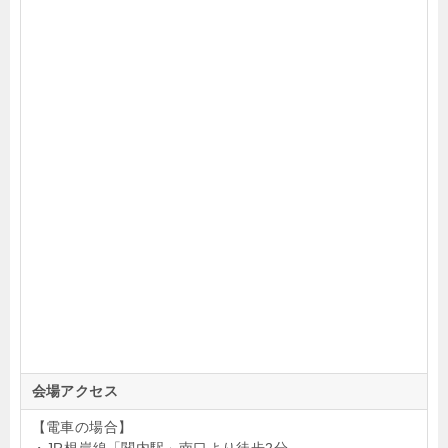
会場アクセス
【電車の場合】
・JR根岸線「関内駅」南口より徒歩2分