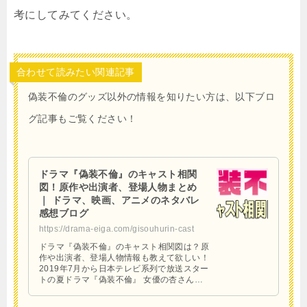
考にしてみてください。
合わせて読みたい関連記事
偽装不倫のグッズ以外の情報を知りたい方は、以下ブロ
グ記事もご覧ください！
ドラマ『偽装不倫』のキャスト相関
図！原作や出演者、登場人物まとめ
｜ ドラマ、映画、アニメのネタバレ
感想ブログ
https://drama-eiga.com/gisouhurin-cast
ドラマ『偽装不倫』のキャスト相関図は？原
作や出演者、登場人物情報も教えて欲しい！
2019年7月から日本テレビ系列で放送スター
トの夏ドラマ『偽装不倫』 女優の杏さん主
演でおくる32歳独身彼氏なしの“お一人様女
子”ラブスト …