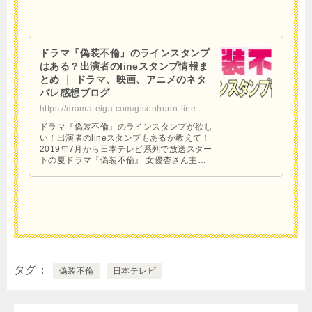
ドラマ『偽装不倫』のラインスタンプ
はある？出演者のlineスタンプ情報ま
とめ ｜ ドラマ、映画、アニメのネタ
バレ感想ブログ
https://drama-eiga.com/gisouhurin-line
ドラマ『偽装不倫』のラインスタンプが欲し
い！出演者のlineスタンプもあるか教えて！
2019年7月から日本テレビ系列で放送スター
トの夏ドラマ『偽装不倫』 女優杏さん主演
でおくるハラハラドキドキが止まらない！ラ
ブストーリ …
タグ
偽装不倫
日本テレビ