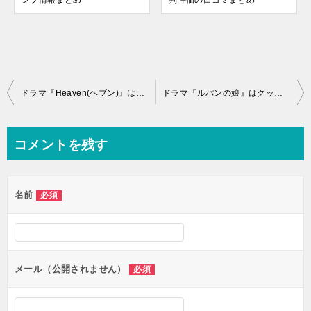
ンプ情報まとめ
判評価の口コミまとめ
投
ドラマ『Heaven(ヘブン)』はグッズ販売してる？出演者とのコラボ商品情報まとめ
ドラマ『ルパンの娘』はグッズ販売してる？出演者とのコラボ商品情報まとめ
稿
ナ
コメントを残す
ビ
ゲ
名前
必須
ー
シ
ョ
ン
メール（公開されません）
必須