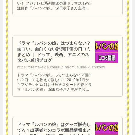
い！ フジテレビ系列放送の夏ドラマ2019で
注目作『ルパンの娘』 深田恭子さん主演で
おくる“泥棒一家”と“警察一家”が織りなす奇
想天外なラブコ …
ドラマ『ルパンの娘』はつまらない？
面白い、面白くない評判評価の口コミ
まとめ ｜ ドラマ、映画、アニメのネ
タバレ感想ブログ
https://drama-eiga.com/lupinnomusume-kuchikomi
ドラマ『ルパンの娘』ってつまらない？面白
い？口コミを教えて欲しい！ 2019年7月か
らフジテレビ系列より放送スタートの夏ドラ
マ『ルパンの娘』 深田恭子さん主演でおく
る“泥棒一家”と“警察一家”の禁じられた恋愛
を描くラブコ …
ドラマ『ルパンの娘』はグッズ販売し
てる？出演者とのコラボ商品情報まと