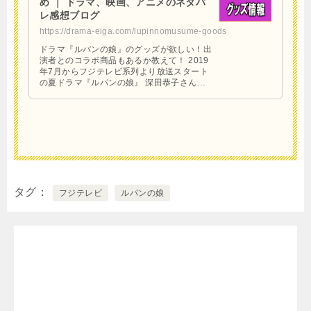
め ｜ ドラマ、映画、アニメのネタバ
レ感想ブログ
https://drama-eiga.com/lupinnomusume-goods
ドラマ『ルパンの娘』のグッズが欲しい！出
演者とのコラボ商品もあるか教えて！ 2019
年7月からフジテレビ系列より放送スタート
の夏ドラマ『ルパンの娘』 深田恭子さん主
演でおくる“泥棒一家”と“警察一家”の奇想天
外なラブコメ …
タグ
フジテレビ
ルパンの娘