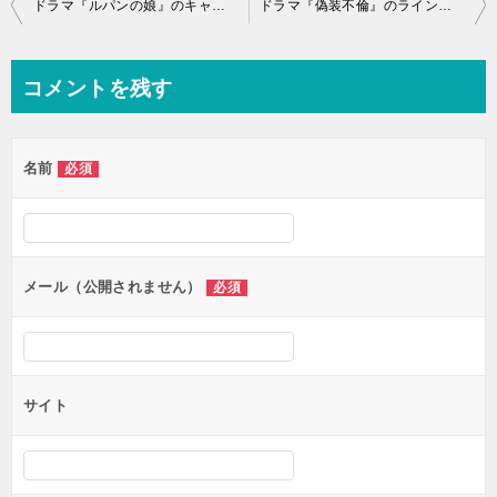
投
ドラマ『ルパンの娘』のキャスト相関図！原作や出演者、登場人物、主題歌情報まとめ
ドラマ『偽装不倫』のラインスタンプはある？出演者のlineスタンプ情報まとめ
稿
ナ
コメントを残す
ビ
ゲ
名前
必須
ー
シ
ョ
ン
メール（公開されません）
必須
サイト