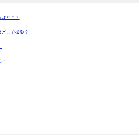
所はどこ？
はどこで撮影？
？
影？
？