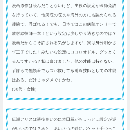
漫画原作は読んだことないけど、主役の設定が医師免許
を持っていて、他病院の院長や海外の方にも認められる
凄腕で、呼ばれる！でも、日本ではこの病院オンリーで
放射線技師一本！という設定は少しやり過ぎなのでは？
漫画だからこそ許される気がしますが、実は身分明かさ
ず王子でした！みたいな設定にココロオドル、グッとく
るんですかね？私は白けました。他の才能は持たない、
ずぼらで無頓着でもズバ抜けて放射線技師としての才能
はある、だけじゃダメですかね。
(30代・女性)
広瀬アリスは演技良いのに本田翼がちょっと…設定が逆
がいいのでは？あと、あいさつの時にポケット手つっこ