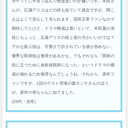
ポケットに手突っ込んで態度悪いのが嫌いです。本田さ
んの。広瀬アリスはどの役も似ていて残念ですが、聞こ
えはよくて安心して見られます。窪田正孝ファンなので
期待してたけど、ドラマ構成は置いといて、本田翼の演
技にちょっと…広瀬アリスの役と逆の方がいいのでは？
アホな新人役は、可愛さで許されている感が否めない、
優秀な医師役は無理があるかな。でもそれなら「医師の
役に立つために放射線技師になった」というドラマの構
成が崩れるため無理なんでしょうね…それから、原作フ
ァンですが、1話のゲスト登場の森カンナさんのほう
が、原作の杏ちゃんに似てました。
(20代・女性)