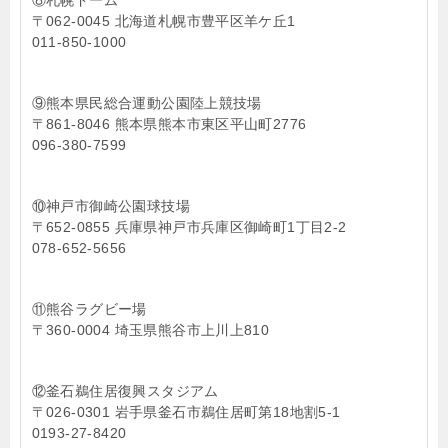
⑧札幌ドーム
〒062-0045 北海道札幌市豊平区羊ケ丘1
011-850-1000
⑨熊本県民総合運動公園陸上競技場
〒861-8046 熊本県熊本市東区平山町2776
096-380-7599
⑩神戸市御崎公園球技場
〒652-0855 兵庫県神戸市兵庫区御崎町1丁目2-2
078-652-5656
⑪熊谷ラグビー場
〒360-0004 埼玉県熊谷市上川上810
⑫釜石鵜住居復興スタジアム
〒026-0301 岩手県釜石市鵜住居町第18地割5-1
0193-27-8420