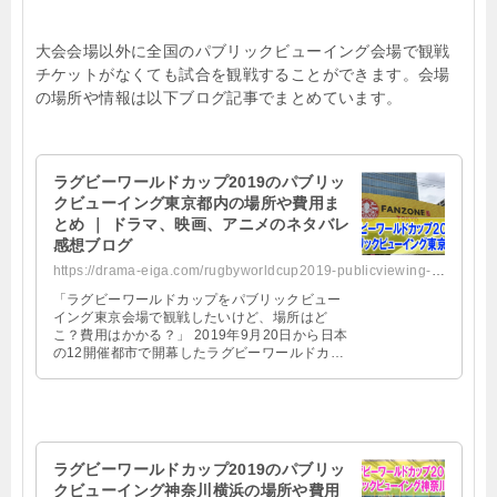
大会会場以外に全国のパブリックビューイング会場で観戦
チケットがなくても試合を観戦することができます。会場
の場所や情報は以下ブログ記事でまとめています。
ラグビーワールドカップ2019のパブリッ
クビューイング東京都内の場所や費用ま
とめ ｜ ドラマ、映画、アニメのネタバレ
感想ブログ
https://drama-eiga.com/rugbyworldcup2019-publicviewing-tokyo
「ラグビーワールドカップをパブリックビュー
イング東京会場で観戦したいけど、場所はど
こ？費用はかかる？」 2019年9月20日から日本
の12開催都市で開幕したラグビーワールドカッ
プ2019！ 初めてのアジア開幕とあって非常 …
ラグビーワールドカップ2019のパブリッ
クビューイング神奈川横浜の場所や費用