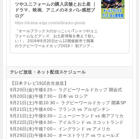
ツやユニフォームの購入店舗とお土産 ｜
ドラマ、映画、アニメのネタバレ感想ブ
ログ
https://drama-eiga.com/allblacks-goods
「オールブラックスのかっこいいTシャツやユニ
フォームなどグッズ、お土産情報を教えて欲し
い！」 2019年9月20日から12開催都市で開幕
のラグビーワールドカップ2019！ 初アジア、
初日本開催とあって日本中がラグビーに沸 …
テレビ放送・ネット配信スケジュール
【日本テレビ19試合生放送】
9月20日(金)午後6:25～ ラグビーワールドカップ 開会式
9月20日(金)午後7:30～ 日本 vs ロシア
9月21日(土)午前10:30～ ラグビーワールドカップ 開幕SP
9月21日(土)午後4:00～ フランス vs アルゼンチン
9月21日(土)午後6:30～ ニュージーランド vs 南アフリカ
9月22日(日)午後4:30～ アイルランド vs スコットランド
9月26日(木)午後7:00～ イングランド vs アメリカ
9月29日(日)午後4:30～ オーストラリア vs ウェールズ