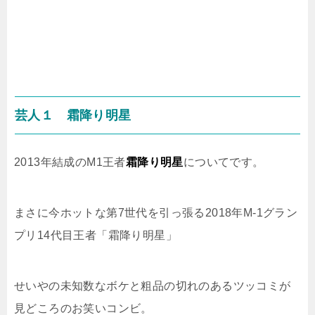
芸人１ 霜降り明星
2013年結成のM1王者
霜降り明星
についてです。
まさに今ホットな第7世代を引っ張る2018年M-1グラン
プリ14代目王者「霜降り明星」
せいやの未知数なボケと粗品の切れのあるツッコミが
見どころのお笑いコンビ。