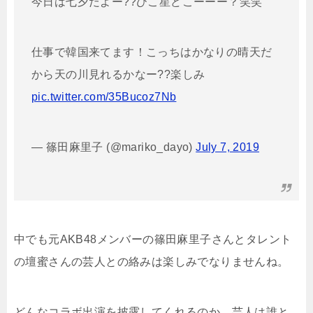
今日は七夕だよー??ひこ星どこーーー？笑笑
仕事で韓国来てます！こっちはかなりの晴天だ
から天の川見れるかなー??楽しみ
pic.twitter.com/35Bucoz7Nb
— 篠田麻里子 (@mariko_dayo)
July 7, 2019
中でも元AKB48メンバーの篠田麻里子さんとタレント
の壇蜜さんの芸人との絡みは楽しみでなりませんね。
どんなコラボ出演を披露してくれるのか、芸人は誰と