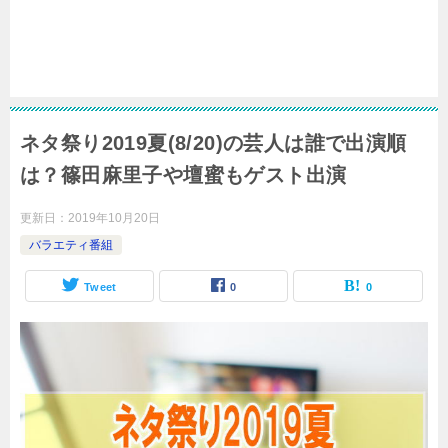
ネタ祭り2019夏(8/20)の芸人は誰で出演順
は？篠田麻里子や壇蜜もゲスト出演
更新日：
2019年10月20日
バラエティ番組
Tweet
0
0