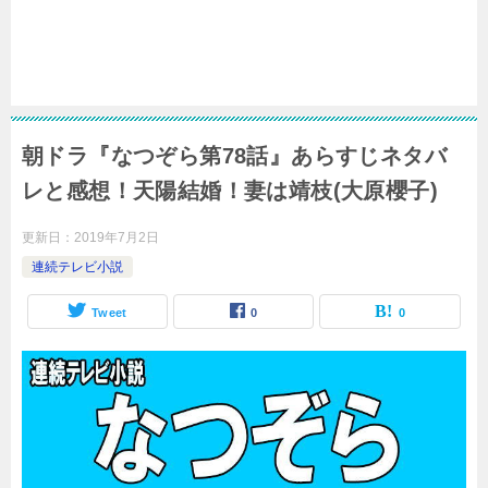
朝ドラ『なつぞら第78話』あらすじネタバ
レと感想！天陽結婚！妻は靖枝(大原櫻子)
更新日：
2019年7月2日
連続テレビ小説
Tweet
0
0