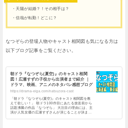
・天陽が結婚？！その相手は？
・信哉が転勤！どこに？
なつぞらの登場人物やキャスト相関図も気になる方は
以下ブログ記事をご覧ください。
朝ドラ『なつぞら(夏空)』のキャスト相関
図！広瀬すずの子役から出演者まで紹介 ｜
ドラマ、映画、アニメのネタバレ感想ブログ
https://drama-eiga.com/natsuzora-cast
「朝ドラ『なつぞら(夏空)』のキャスト相関図を教
えて欲しい！」 朝ドラ100作目にあたる放送前から
話題沸騰の作品「なつぞら」 大注目の理由には、主
演が人気女優の広瀬すずさんが演じることが決まっ
ており、さらにキャストも豪華 …