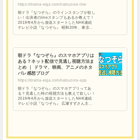
https://drama-eiga.com/natsuzora-line
朝ドラ『なつぞら』のラインスタンプが欲し
い！出演者のlineスタンプもあるか教えて！
2019年4月から放送スタートしたNHK連続
テレビ小説『なつぞら』 昭和20年、東京大
空襲。家族を見失い、兄妹とも別れ、北海道
の酪農一 …
朝ドラ『なつぞら』のスマホアプリは
ある？ネット配信で見逃し視聴方法ま
とめ ｜ ドラマ、映画、アニメのネタ
バレ感想ブログ
https://drama-eiga.com/natsuzora-app
朝ドラ『なつぞら』のスマホアプリってあ
る？見逃した時の視聴方法も教えて欲しい！
2019年4月から放送スタートしたNHK連続
テレビ小説『なつぞら』 広瀬すずさん主演
でおくるアニメーターになる女性の成長を描
く物語。 このブ …