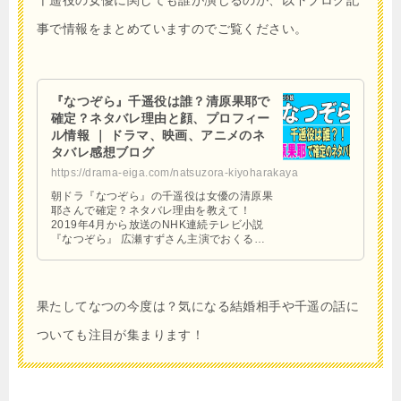
事で情報をまとめていますのでご覧ください。
『なつぞら』千遥役は誰？清原果耶で
確定？ネタバレ理由と顔、プロフィー
ル情報 ｜ ドラマ、映画、アニメのネ
タバレ感想ブログ
https://drama-eiga.com/natsuzora-kiyoharakaya
朝ドラ『なつぞら』の千遥役は女優の清原果
耶さんで確定？ネタバレ理由を教えて！
2019年4月から放送のNHK連続テレビ小説
『なつぞら』 広瀬すずさん主演でおくる昭
和30年代の北海道と東京を舞台にしたヒュ
ーマンドラマ。 朝 …
果たしてなつの今度は？気になる結婚相手や千遥の話に
ついても注目が集まります！