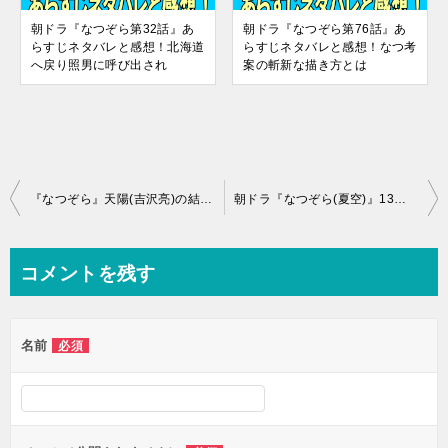
朝ドラ『なつぞら第32話』あ
朝ドラ『なつぞら第76話』あ
らすじネタバレと感想！北海道
らすじネタバレと感想！なつ考
へ戻り照男に呼び出され
案の斬新な描き方とは
投
『なつぞら』天陽(吉沢亮)の結婚相手は大原櫻子が妻靖枝役に！顔やプロフィール
朝ドラ『なつぞら(夏空)』13週目のあらすじネタバレと感想、視聴率まとめ
稿
ナ
コメントを残す
ビ
ゲ
名前
必須
ー
シ
ョ