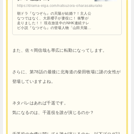
https://drama-eiga.com/natsuzora-oharasakurako
朝ドラ『なつぞら』の天陽が結婚？！主人公
なつではなく、大原櫻子が妻役に！ 衝撃が
走りました！！ 現在放送中のNHK連続テレ
ビ小説『なつぞら』の登場人物「山田天陽」
が結婚！ その結婚相手は女優大原櫻子さん
が妻「山田靖枝」を …
また、佐々岡信哉も帯広に転勤になってします。
さらに、第78話の最後に北海道の柴田牧場に謎の女性が
登場していますよね。
ネタバレはあれば千遥です。
気になるのは、千遥役を誰が演じるのか？
千遥役の女優に関しても誰が演じるのか、以下ブログ記